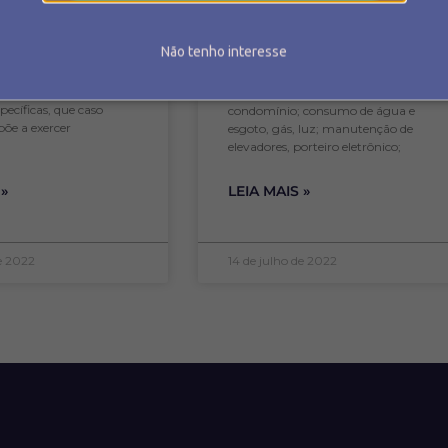
eja em sua área, caso
estipula que o LOCADOR é
 antes administrado um
responsável pelas despesas
 certamente encontrará
extraordinárias, e no Art. 23 que o
Não tenho interesse
culdades para realizar
LOCATÁRIO pelas despesas
tão. Portanto, convém
ordinárias. Despesas ordinárias:
r um síndico requer
salários dos empregados do
pecíficas, que caso
condomínio; consumo de água e
õe a exercer
esgoto, gás, luz; manutenção de
elevadores, porteiro eletrônico;
 »
LEIA MAIS »
de 2022
14 de julho de 2022