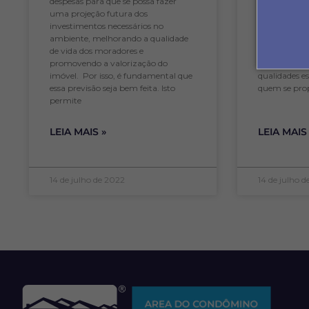
essa pessoa s
despesas para que se possa fazer
nunca tenha
uma projeção futura dos
condomínio,
investimentos necessários no
algumas difi
ambiente, melhorando a qualidade
uma boa ges
de vida dos moradores e
notar que se
promovendo a valorização do
qualidades es
imóvel. Por isso, é fundamental que
quem se prop
essa previsão seja bem feita. Isto
permite
LEIA MAIS »
LEIA MAIS
14 de julho de 2022
14 de julho 
AREA DO CONDÔMINO