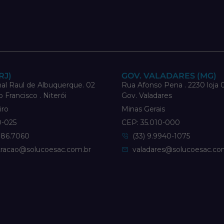
RJ)
GOV. VALADARES (MG)
al Raul de Albuquerque. 02
Rua Afonso Pena . 2230 loja 0
o Francisco . Niterói
Gov. Valadares
iro
Minas Gerais
0-025
CEP: 35.010-000
886.7060
(33) 9.9940-1075
tracao@solucoesac.com.br
valadares@solucoesac.co