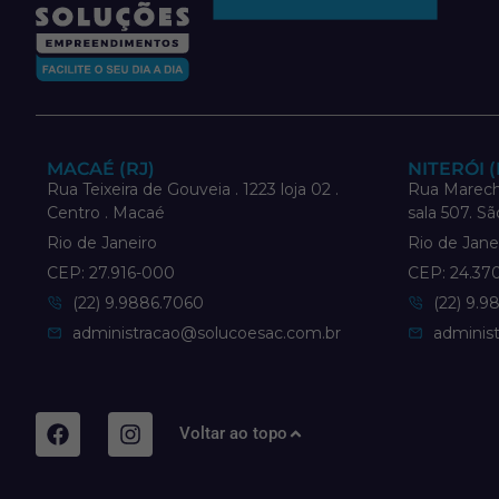
MACAÉ (RJ)
NITERÓI (
Rua Teixeira de Gouveia . 1223 loja 02 .
Rua Marech
Centro . Macaé
sala 507. Sã
Rio de Janeiro
Rio de Jane
CEP: 27.916-000
CEP: 24.37
(22) 9.9886.7060
(22) 9.9
administracao@solucoesac.com.br
adminis
Voltar ao topo