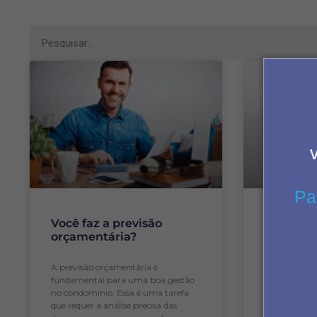
Pa
Você faz a previsão
Virei sín
orçamentária?
É muito com
A previsão orçamentária é
síndico de 
fundamental para uma boa gestão
experiência p
no condomínio. Essa é uma tarefa
atividade. P
que requer a análise precisa das