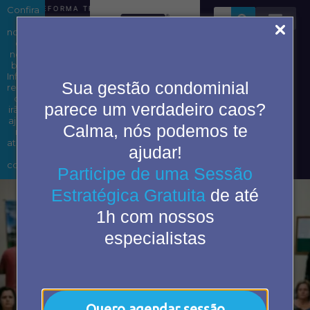
Confira
REFORMA TRIBUTÁRIA EM CONDOMÍNIOS: ENTENDA OS IMP
as
novidades
em
nosso
blog.
Área do
Informações
Sua gestão condominial
condômino
relevantes
que
parece um verdadeiro caos?
irão te
ajudar
Calma, nós podemos te
2ª Via
nas
de
atividades
ajudar!
boleto
do
cotidiano.
Participe de uma Sessão
Estratégica Gratuita
de até
1h com nossos
especialistas
Quero agendar sessão