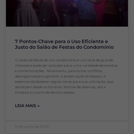
7 Pontos-Chave para o Uso Eficiente e
Justo do Salão de Festas do Condomínio
O salão de festas de um condomínio é um local de grande
interesse e pode ser utilizado para uma variedade de eventos
e comemorações. No entanto, para evitar conflitos,
desorganização e garantir a preservação do espaço, é
essencial estabelecer regras claras para sua utilização, que
abranjam desde os horários, formas de reservas, até a
limpeza e o controle de convidados.
LEIA MAIS »
19 de junho de 2023