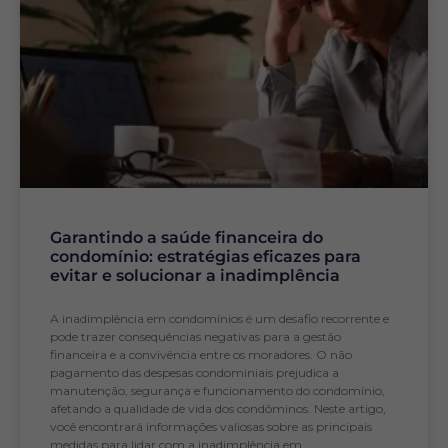
Garantindo a saúde financeira do
condomínio: estratégias eficazes para
evitar e solucionar a inadimplência
A inadimplência em condomínios é um desafio recorrente e
pode trazer consequências negativas para a gestão
financeira e a convivência entre os moradores. O não
pagamento das despesas condominiais prejudica a
manutenção, segurança e funcionamento do condomínio,
afetando a qualidade de vida dos condôminos. Neste artigo,
você encontrará informações valiosas sobre as principais
medidas para lidar com a inadimplência em