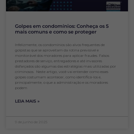
Golpes em condomínios: Conheça os 5
mais comuns e como se proteger
Infelizmente, os condomínios são alvos frequentes de
golpistas que se aproveitam da rotina previsível e
monitorável dos moradores para aplicar fraudes. Falsos
prestadores de serviço, entregadores e até invasores
disfarçados são algumas das estratégias mais utilizadas por
criminosos. Neste artigo, você vai entender como esses
golpes costumam acontecer, como identificá-los e,
principalmente, o que a administração e os moradores
podem
LEIA MAIS »
9 de junho de 2025