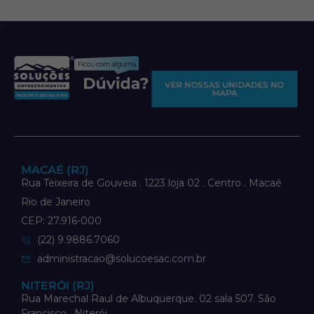
VER NOSSAS UNIDADES NO
MAPA
MACAÉ (RJ)
Rua Teixeira de Gouveia . 1223 loja 02 . Centro . Macaé
Rio de Janeiro
CEP: 27.916-000
(22) 9.9886.7060
administracao@solucoesac.com.br
NITERÓI (RJ)
Rua Marechal Raul de Albuquerque. 02 sala 507. São
Francisco . Niterói