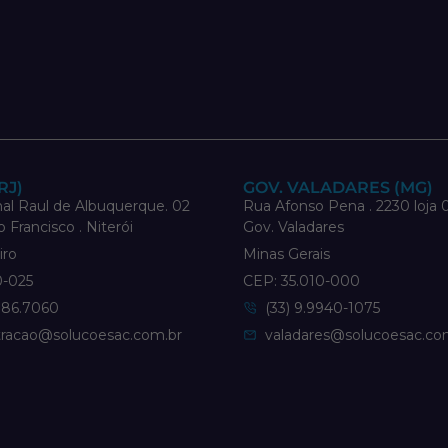
RJ)
GOV. VALADARES (MG)
al Raul de Albuquerque. 02
Rua Afonso Pena . 2230 loja 0
o Francisco . Niterói
Gov. Valadares
iro
Minas Gerais
0-025
CEP: 35.010-000
886.7060
(33) 9.9940-1075
tracao@solucoesac.com.br
valadares@solucoesac.co