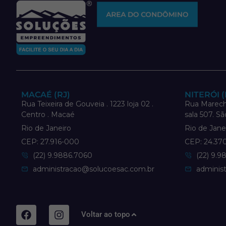
AREA DO CONDÔMINO
MACAÉ (RJ)
NITERÓI (
Rua Teixeira de Gouveia . 1223 loja 02 .
Rua Marech
Centro . Macaé
sala 507. Sã
Rio de Janeiro
Rio de Jane
CEP: 27.916-000
CEP: 24.37
(22) 9.9886.7060
(22) 9.9
administracao@solucoesac.com.br
adminis
Voltar ao topo