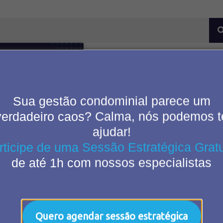
Sua gestão condominial parece um
verdadeiro caos? Calma, nós podemos t
ajudar!
rticipe de uma Sessão Estratégica Gratu
ração de
de até 1h com nossos especialistas
nios em Macaé:
nquilidade para
 e moradores
Quero agendar sessão estratégica
ndomínio é, à primeira