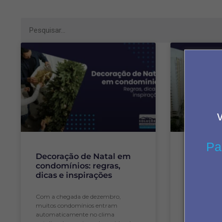
Pa
Decoração de Natal em
Administ
condomínios: regras,
condomí
dicas e inspirações
mais tra
síndicos
Com a chegada de dezembro,
muitos condomínios entram
automaticamente no clima
A vida em co