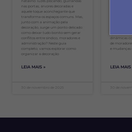
natalino: luzes piscando, guirlandas
vista, sinôni
nas portas, árvores decoradas e
portaria, ár
aquele toque aconchegante que
convivência,
transforma os espaços comuns. Mas,
pensado para 
junto com a animação pela
Mas quem est
decoração, surge um ponto delicado:
sabe que a r
como deixar tudo bonito sem gerar
complexa, e
conflitos entre síndico, moradores e
dinâmicas c
administração? Neste guia
de moradores
completo, vamos explorar como
e mudanças 
organizar a decoração
LEIA MAIS »
LEIA MAIS
30 de novembro de 2025
30 de novem