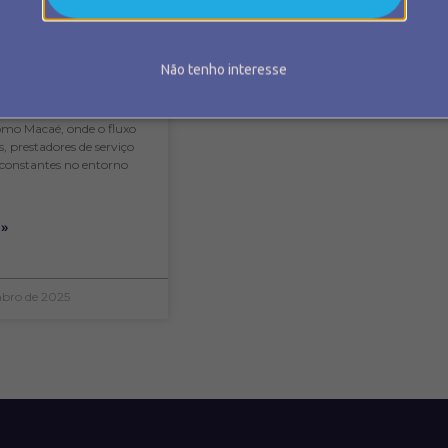
mo de praticidade:
eas comuns, regras de
 segurança… tudo
facilitar o dia a dia.
Não tenho interesse
á por dentro da gestão
ealidade é bem mais
specialmente em cidades
omo Macaé, onde o fluxo
, prestadores de serviço
constantes no entorno
 »
bro de 2025