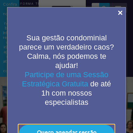
Confira
REFORMA TRIBUTÁRIA EM CONDOMÍNIOS: ENTENDA OS IM
as
novidades
em
nosso
blog.
Área do
Informações
Sua gestão condominial
condômino
relevantes
que
parece um verdadeiro caos?
irão te
ajudar
Calma, nós podemos te
2ª Via
nas
de
atividades
ajudar!
boleto
do
cotidiano.
Participe de uma Sessão
Estratégica Gratuita
de até
1h com nossos
especialistas
Quero agendar sessão