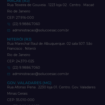
MACAÉ (RJ)
Rua Teixeira de Gouveia . 1223 loja 02 . Centro . Macaé
Rio de Janeiro
CEP: 27.916-000
(22) 9.9886.7060
administracao@solucoesac.com.br
NITERÓI (RJ)
Rua Marechal Raul de Albuquerque. 02 sala 507. São
Francisco . Niterói
Rio de Janeiro
CEP: 24.370-025
(22) 9.9886.7060
administracao@solucoesac.com.br
GOV. VALADARES (MG)
Rua Afonso Pena . 2230 loja 01. Centro. Gov. Valadares
Minas Gerais
CEP: 35.010-000