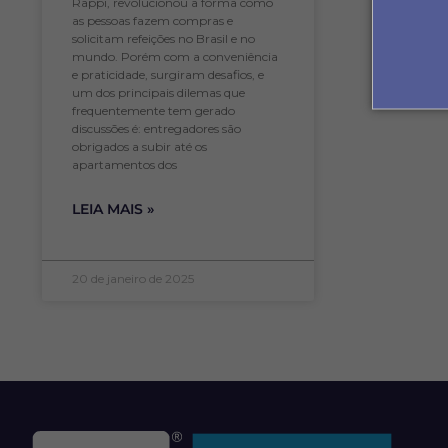
Rappi, revolucionou a forma como
as pessoas fazem compras e
solicitam refeições no Brasil e no
mundo. Porém com a conveniência
e praticidade, surgiram desafios, e
um dos principais dilemas que
frequentemente tem gerado
discussões é: entregadores são
obrigados a subir até os
apartamentos dos
LEIA MAIS »
20 de janeiro de 2025