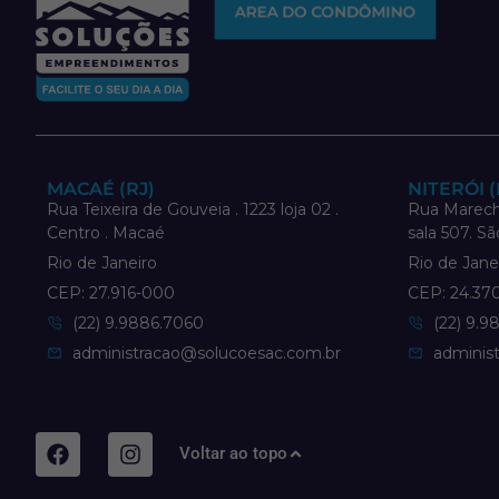
AREA DO CONDÔMINO
MACAÉ (RJ)
NITERÓI (
Rua Teixeira de Gouveia . 1223 loja 02 .
Rua Marech
Centro . Macaé
sala 507. Sã
Rio de Janeiro
Rio de Jane
CEP: 27.916-000
CEP: 24.37
(22) 9.9886.7060
(22) 9.9
administracao@solucoesac.com.br
adminis
Voltar ao topo