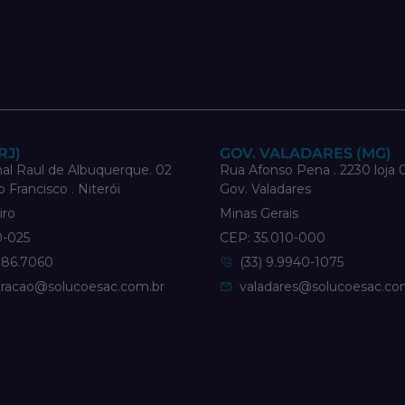
RJ)
GOV. VALADARES (MG)
al Raul de Albuquerque. 02
Rua Afonso Pena . 2230 loja 0
o Francisco . Niterói
Gov. Valadares
iro
Minas Gerais
0-025
CEP: 35.010-000
886.7060
(33) 9.9940-1075
tracao@solucoesac.com.br
valadares@solucoesac.co