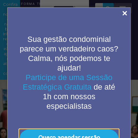
Confira
REFORMA TRIBUTÁRIA EM CONDOMÍNIOS: ENTENDA OS IM
as
novidades
em
nosso
blog.
Área do
Informações
Sua gestão condominial
condômino
relevantes
que
parece um verdadeiro caos?
irão te
ajudar
Calma, nós podemos te
2ª Via
nas
de
atividades
ajudar!
boleto
do
cotidiano.
Participe de uma Sessão
Estratégica Gratuita
de até
1h com nossos
especialistas
Quero agendar sessão