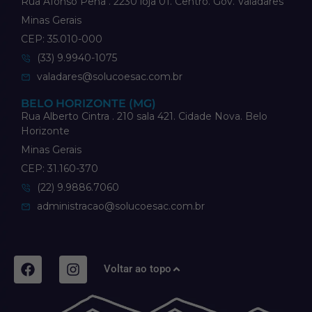
Rua Afonso Pena . 2230 loja 01. Centro. Gov. Valadares
Minas Gerais
CEP: 35.010-000
(33) 9.9940-1075
valadares@solucoesac.com.br
BELO HORIZONTE (MG)
Rua Alberto Cintra . 210 sala 421. Cidade Nova. Belo
Horizonte
Minas Gerais
CEP: 31.160-370
(22) 9.9886.7060
administracao@solucoesac.com.br
Voltar ao topo