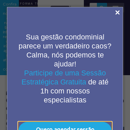
Confira
REFORMA TRIBUTÁRIA EM CONDOMÍNIOS: ENTENDA OS IMP
as
novidades
em
nosso
blog.
Área do
Informações
Sua gestão condominial
condômino
relevantes
que
parece um verdadeiro caos?
irão te
ajudar
Calma, nós podemos te
2ª Via
nas
de
atividades
ajudar!
boleto
do
cotidiano.
Participe de uma Sessão
Estratégica Gratuita
de até
1h com nossos
novembro 15, 2024
1:37 pm
especialistas
Gestão de condomínios: Como
os serviços terceirizados
podem resolver os maiores
desafios
Quero agendar sessão