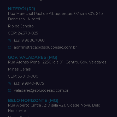
NITERÓI (RJ)
Rua Marechal Raul de Albuquerque. 02 sala 507. São
Francisco . Niterói
Rio de Janeiro
CEP: 24.370-025
(22) 9.9886.7060
administracao@solucoesac.com.br
GOV. VALADARES (MG)
Rua Afonso Pena . 2230 loja 01. Centro. Gov. Valadares
Minas Gerais
CEP: 35.010-000
(33) 9.9940-1075
valadares@solucoesac.com.br
BELO HORIZONTE (MG)
Rua Alberto Cintra . 210 sala 421. Cidade Nova. Belo
Horizonte