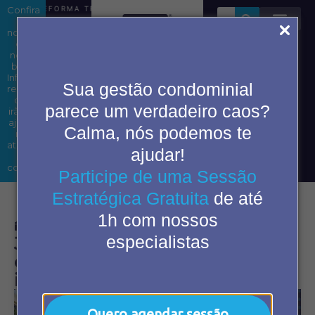
Confira
REFORMA TRIBUTÁRIA EM CONDOMÍNIOS: ENTENDA OS IMP
as
novidades
em
nosso
blog.
Área do
Informações
Sua gestão condominial
condômino
relevantes
que
parece um verdadeiro caos?
irão te
ajudar
Calma, nós podemos te
2ª Via
nas
de
atividades
ajudar!
boleto
do
cotidiano.
Participe de uma Sessão
Estratégica Gratuita
de até
1h com nossos
janeiro 9, 2024
7:09 am
especialistas
Jardinagem e paisagismo em
condomínios: 5 motivos para
investir
Quero agendar sessão