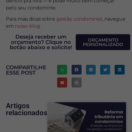
dentro pra fora — e pode muito bem começar
pelo seu condomínio.
Para mais dicas sobre
gestão condominial
, navegue
em
nosso blog
.
Deseja receber um
ORÇAMENTO
orçamento? Clique no
PERSONALIZADO
botão abaixo e solicite!
COMPARTILHE
ESSE POST
Artigos
relacionados