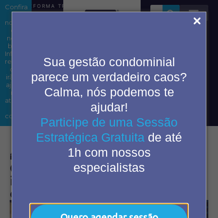
Confira
REFORMA TRIBUTÁRIA EM CONDOMÍNIOS: ENTENDA OS IMP
as
novidades
em
nosso
blog.
Área do
Informações
Sua gestão condominial
condômino
relevantes
que
parece um verdadeiro caos?
irão te
ajudar
Calma, nós podemos te
2ª Via
nas
de
atividades
ajudar!
boleto
do
cotidiano.
Participe de uma Sessão
Estratégica Gratuita
de até
1h com nossos
maio 20, 2025
1:00 pm
especialistas
Condomínio sustentável: 8
idéias sustentáveis para
condomínios
Quero agendar sessão