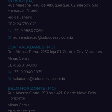
NITERÓI (RJ)
Rua Marechal Raul de Albuquerque. 02 sala 507. São
Francisco . Niterói
Rio de Janeiro
CEP: 24.370-025
(22) 9.9886.7060
administracao@solucoesac.com.br
GOV. VALADARES (MG)
Rua Afonso Pena . 2230 loja 01. Centro. Gov. Valadares
Minas Gerais
CEP: 35.010-000
(33) 9.9940-1075
valadares@solucoesac.com.br
BELO HORIZONTE (MG)
Rua Alberto Cintra . 210 sala 421. Cidade Nova. Belo
Horizonte
Minas Gerais
CEP: 31.160-370