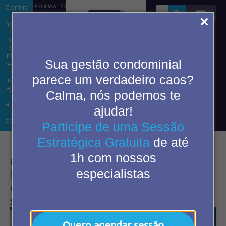
Confira
REFORMA TRIBUTÁRIA EM CONDOMÍNIOS: ENTENDA OS IMP
as
novidades
em
nosso
blog.
Área do
Informações
Sua gestão condominial
condômino
relevantes
que
parece um verdadeiro caos?
irão te
ajudar
Calma, nós podemos te
2ª Via
nas
de
atividades
ajudar!
boleto
do
cotidiano.
Participe de uma Sessão
Estratégica Gratuita
de até
1h com nossos
março 13, 2026
10:42 am
especialistas
Planejamento anual do
condomínio: por onde o
síndico deve começar
Quero agendar sessão