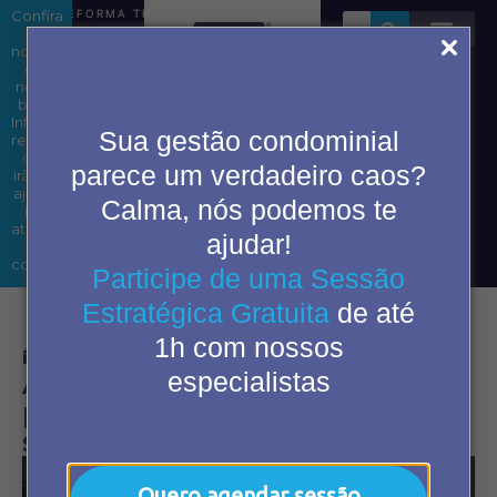
Confira
REFORMA TRIBUTÁRIA EM CONDOMÍNIOS: ENTENDA OS IM
as
novidades
em
nosso
blog.
Área do
Informações
Sua gestão condominial
condômino
relevantes
que
parece um verdadeiro caos?
irão te
ajudar
Calma, nós podemos te
2ª Via
nas
de
atividades
ajudar!
boleto
do
cotidiano.
Participe de uma Sessão
Estratégica Gratuita
de até
1h com nossos
agosto 24, 2022
11:36 am
especialistas
Acessibilidade: conheça os
principais pontos onde o
síndico deve adaptar
Quero agendar sessão