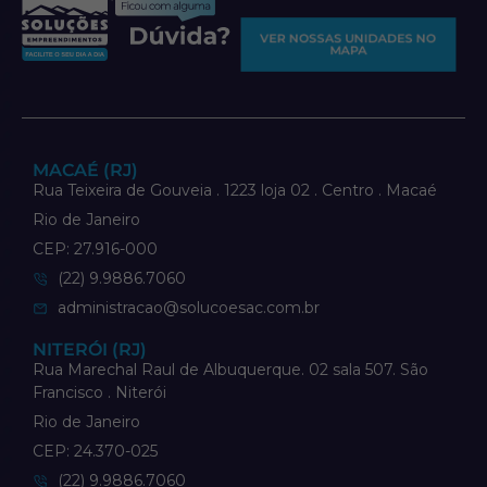
VER NOSSAS UNIDADES NO
MAPA
MACAÉ (RJ)
Rua Teixeira de Gouveia . 1223 loja 02 . Centro . Macaé
Rio de Janeiro
CEP: 27.916-000
(22) 9.9886.7060
administracao@solucoesac.com.br
NITERÓI (RJ)
Rua Marechal Raul de Albuquerque. 02 sala 507. São
Francisco . Niterói
Rio de Janeiro
CEP: 24.370-025
(22) 9.9886.7060