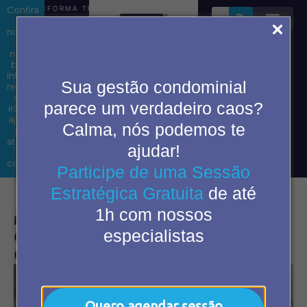
Confira
REFORMA TRIBUTÁRIA EM CONDOMÍNIOS: ENTENDA OS IMP
as
novidades
em
nosso
blog.
Área do
Informações
Sua gestão condominial
condômino
relevantes
que
parece um verdadeiro caos?
irão te
ajudar
Calma, nós podemos te
2ª Via
nas
de
atividades
ajudar!
boleto
do
cotidiano.
Participe de uma Sessão
Estratégica Gratuita
de até
1h com nossos
julho 5, 2023
10:09 am
especialistas
Obras em Apartamentos em
Condomínios: Dicas e Regras
Quero agendar sessão