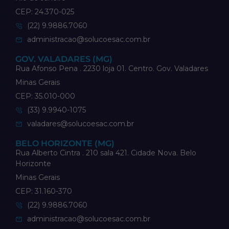
CEP: 24.370-025
(22) 9.9886.7060
administracao@solucoesac.com.br
GOV. VALADARES (MG)
Rua Afonso Pena . 2230 loja 01. Centro. Gov. Valadares
Minas Gerais
CEP: 35.010-000
(33) 9.9940-1075
valadares@solucoesac.com.br
BELO HORIZONTE (MG)
Rua Alberto Cintra . 210 sala 421. Cidade Nova. Belo
Horizonte
Minas Gerais
CEP: 31.160-370
(22) 9.9886.7060
administracao@solucoesac.com.br