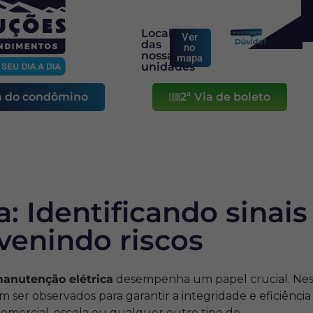
Localização
Ver
das
no
nossas
mapa
unidades
a do condômino
2ª Via de boleto
Macaé
Niterói
Governador
Belo
Horizonte
Valadares
: Identificando sinais
venindo riscos
anutenção elétrica
desempenha um papel crucial. Ne
m ser observados para garantir a integridade e eficiência
 comercial, escola ou qualquer outro tipo de