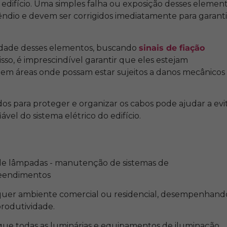
 edifício. Uma simples falha ou exposição desses elemen
êndio e devem ser corrigidos imediatamente para garanti
ridade desses elementos, buscando
sinais de fiação
isso, é imprescindível garantir que eles estejam
 em áreas onde possam estar sujeitos a danos mecânicos
s para proteger e organizar os cabos pode ajudar a evi
el do sistema elétrico do edifício.
lquer ambiente comercial ou residencial, desempenhand
rodutividade.
 que todas as luminárias e equipamentos de iluminação