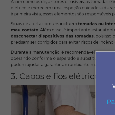
Assim como os disjuntores e fusíveis, as tomadas 
elétrico e merecem uma inspeção cuidadosa dura
à primeira vista, esses elementos são responsáveis p
Sinais de alerta comuns incluem
tomadas ou inte
mau contato
. Além disso, é importante estar aten
desconectar dispositivos das tomadas
, pois iss
precisam ser corrigidos para evitar riscos de incênd
Durante a manutenção, é recomendável testar toda
operando conforme o esperado e substituir aquel
podem ajudar a garantir um ambiente mais seguro 
3. Cabos e fios elétricos
Pa