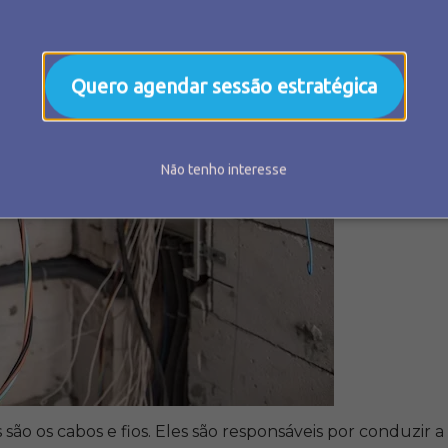
Quero agendar sessão estratégica
Não tenho interesse
ão os cabos e fios. Eles são responsáveis por conduzir a