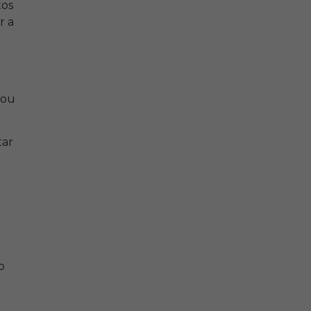
tos
r a
 ou
tar
o