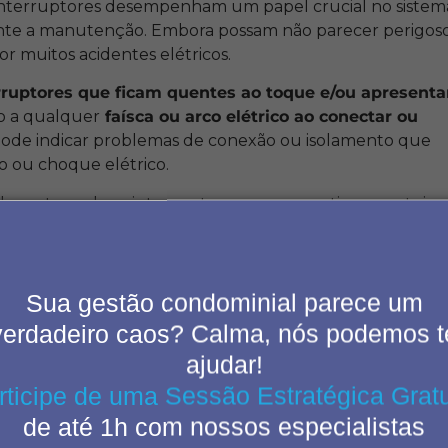
e interruptores desempenham um papel crucial no sistem
nte a manutenção. Embora possam não parecer perigos
or muitos acidentes elétricos.
rruptores que ficam quentes ao toque e/ou apresent
to a qualquer
faísca ou arco elétrico ao conectar ou
o pode indicar problemas de conexão ou isolamento que
io ou choque elétrico.
s as tomadas e interruptores para garantir que esteja
es que apresentarem problemas. Essas medidas simples
e confiável.
Sua gestão condominial parece um
verdadeiro caos? Calma, nós podemos t
ajudar!
rticipe de uma Sessão Estratégica Gratu
de até 1h com nossos especialistas