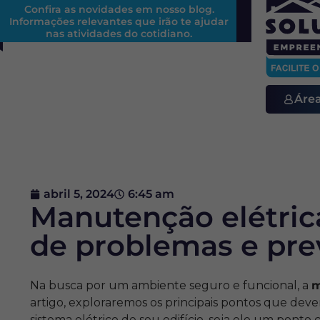
Confira as novidades em nosso blog.
Informações relevantes que irão te ajudar
nas atividades do cotidiano.
Áre
abril 5, 2024
6:45 am
Manutenção elétrica
de problemas e pre
Na busca por um ambiente seguro e funcional, a
m
artigo, exploraremos os principais pontos que deve
sistema elétrico de seu edifício, seja ele um ponto