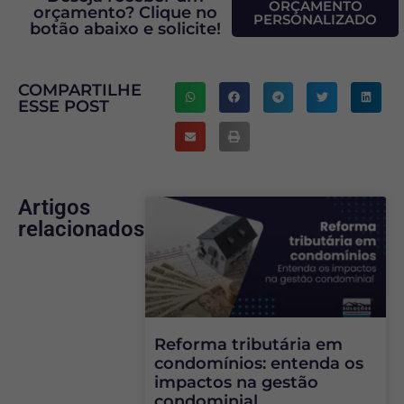
ORÇAMENTO
orçamento? Clique no
PERSONALIZADO
botão abaixo e solicite!
COMPARTILHE
ESSE POST
Artigos
relacionados
Reforma tributária em
condomínios: entenda os
impactos na gestão
condominial