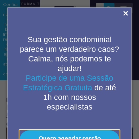
Confira
REFORMA TRIBUTÁRIA EM CONDOMÍNIOS: ENTENDA OS IMP
as
novidades
em
nosso
blog.
Área do
Informações
Sua gestão condominial
condômino
relevantes
que
parece um verdadeiro caos?
irão te
ajudar
Calma, nós podemos te
2ª Via
nas
de
atividades
ajudar!
boleto
do
cotidiano.
Participe de uma Sessão
Estratégica Gratuita
de até
1h com nossos
agosto 2, 2024
2:05 pm
especialistas
Inovações para condomínios:
5 idéias de infraestrutura para
condomínios
Quero agendar sessão