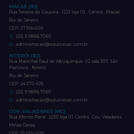
MACAÉ (RJ)
Rua Teixeira de Gouveia . 1223 loja 02 . Centro . Macaé
Rio de Janeiro
CEP: 27.916-000
(22) 9.9886.7060
administracao@solucoesac.com.br
NITERÓI (RJ)
Rua Marechal Raul de Albuquerque. 02 sala 507. São
Francisco . Niterói
Rio de Janeiro
CEP: 24.370-025
(22) 9.9886.7060
administracao@solucoesac.com.br
GOV. VALADARES (MG)
Rua Afonso Pena . 2230 loja 01. Centro. Gov. Valadares
Minas Gerais
CEP: 35.010-000